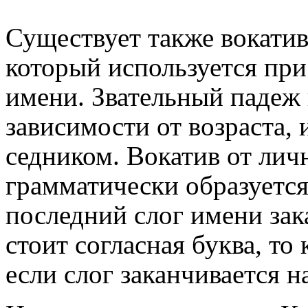
Существует также вокатив,
который использу­ется пр
имени. Звательный падеж
зависимо­сти от возраста,
седником. Вокатив от лич­
грамматически образуется
послед­ний слог имени зака
стоит соглас­ная буква, то
если слог заканчивается н