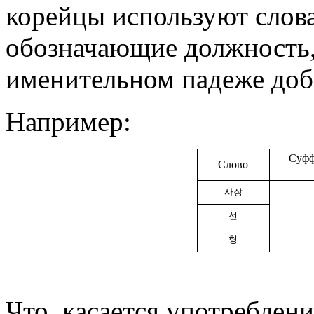
корейцы используют слова
обозначаю­щие должность
именительном падеже доб
Например:
Суфф
Слово
사장
선
형
Что касается употреблен