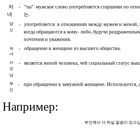
자
-
''ты'' мужское слово употребляется старшими по отн
네
는
.
당
-
употребляется в отношениях между мужем и женой, ил
신
ко­гда об­раща­ются к кому- либо, будучи раздраженны
почте­ния и уваже­ния.
-
обращение к женщине из высшего общества.
숙
녀
사
-
является женой человека, чей социальный статус выше
모
님
부
-
при обращении к замужней женщине. Используется, д
인
Например:
부인께서 더 하실 말씀이 있으