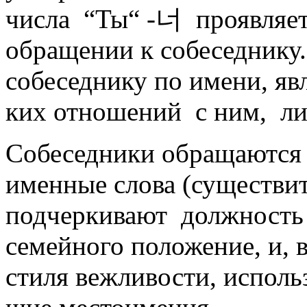
числа “Ты“ -
너
проявляет
обращении к собесед­нику.
собеседнику по имени, явл
ких отноше­ний с ним, л
Собеседники обращаются д
именные слова (существи­т
подчеркивают должность 
семейного положе­ние, и, 
стиля вежливости, исполь