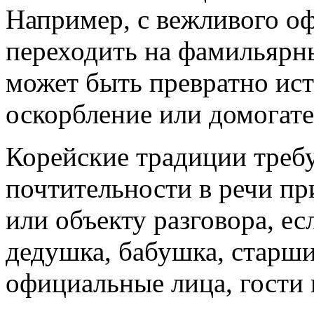
Например, с вежливого оф
переходить на фамильяр­н
мо­жет быть превратно ист
оскорбление или домогател
Корейские традиции треб
почтительности в речи при
или объекту разговора, ес
де­душка, ба­бушка, стар­ш
официальные лица, гости и