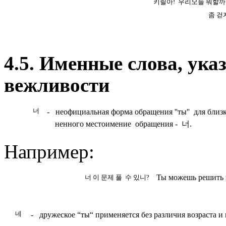
키릴아
!
우리오늘 뭐할까
좀 걷
4.5. Именные слова, ук
вежливо­сти
너
-
неофициальная форма обращения ''ты'' для близк
нен­ного местоимение обращения -
너.
Например:
Ты можешь решить 
너 이 문
제
풀 수 있니?
네
-
дружеское “ты“ применяется без различия возраста и п