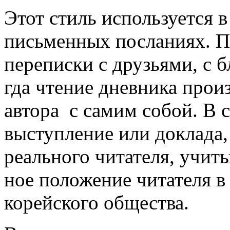
Этот стиль используется
письменных по­сла­ниях. 
переписки с друзьями, с б
гда чтение дневника прои
автора с са­мим собой. В с
выступление или док­лада,
реаль­ного читателя, учит
ное положение чита­теля в
корей­ского обще­ства.