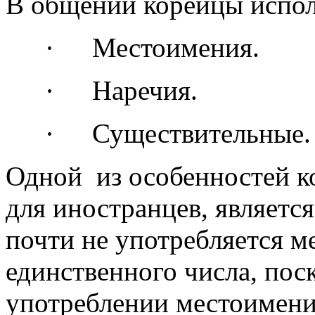
В общении корейцы испол
·
Местоимения.
·
Наречия.
·
Существительные.
Одной из особенностей к
для иностран­цев, является
почти не употребля­ется м
единствен­ного числа, пос
употребле­нии местоимени