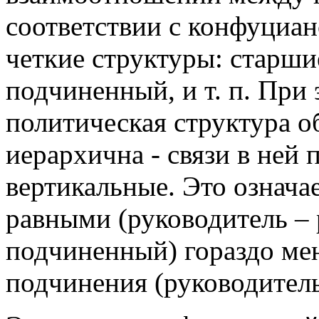
соответствии с конфуциан
четкие струк­туры: стар­ш
подчиненный, и т. п. При 
политическая структура о
иерархична - связи в ней
вертикальные. Это означа
равными (руководи­тель –
подчинен­ный) гораздо ме
подчине­ния (руководител