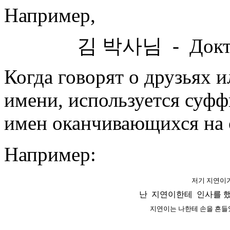
Например,
김 박사님
- Докт
Когда говорят о друзьях 
имени, исполь­зу­ется суф­
имен оканчивающихся на с
Например:
저기 지연이
난
지연이한테
인사를 
지연이는 나한테 손을 흔