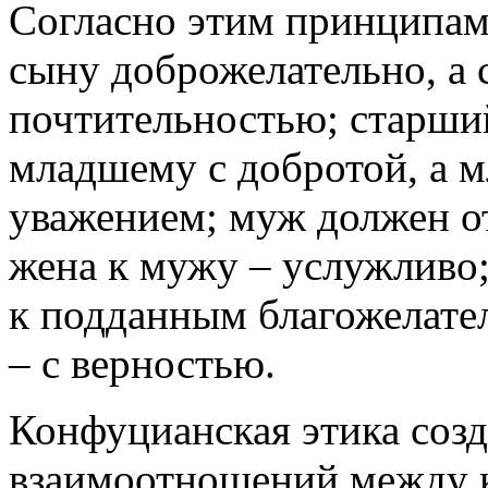
Согласно этим принципам,
сыну доброжела­тельно, а 
почтительно­стью; старший
млад­шему с добротой, а 
уважением; муж должен от
жена к мужу – услужливо;
к поддан­ным благо­желате
– с верно­стью.
Конфуцианская этика соз
взаимоотношений между к