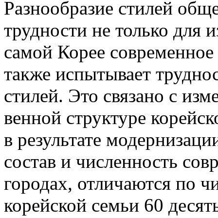
Разнообразие стилей общ
трудности не только для и
самой Корее современное 
также испыты­вает трудно
стилей. Это свя­зано с изм
венной структуре корейск
в результате мо­дернизаци
состав и численность совр
горо­дах, отлича­ются по ч
корейской семьи 60 деся­т