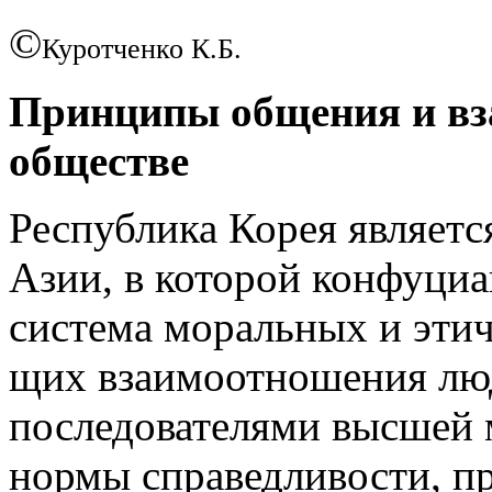
©
Куротченко К.Б.
Принципы общения и вз
обще­стве
Республика Корея являетс
Азии, в которой конфуциан
система моральных и этич
щих взаимоотно­ше­ния л
последовате­лями высшей 
нормы справед­ливости, п