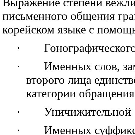
Выражение сте­пени вежлив
письмен­ного общения гра
корейском языке с помощ
·
Гонографического
·
Именных слов, з
второго лица единств
категории обращения
·
Уничижительной
·
Именных суффикс