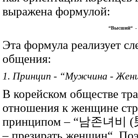
выражена форму­лой:
“Высший“ -
Эта формула реализует с
общения:
1. Принцип - “Мужчина - Жен
В корейском обществе тр
отношения к женщине стро­
принципом
–
“남존녀비 
– прези­рать жен­щин“. По