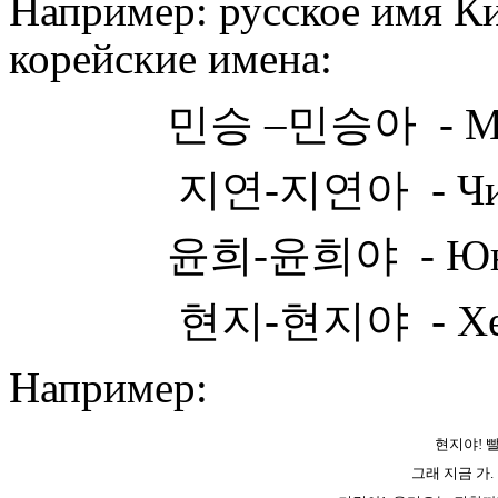
Например: русское имя К
корейские имена:
민승
–
민승아
- 
지연
-
지연아
- Ч
윤희
-
윤희야
- Ю
현지
-
현지야
- Х
Например:
현지야! 빨
그
래
지금