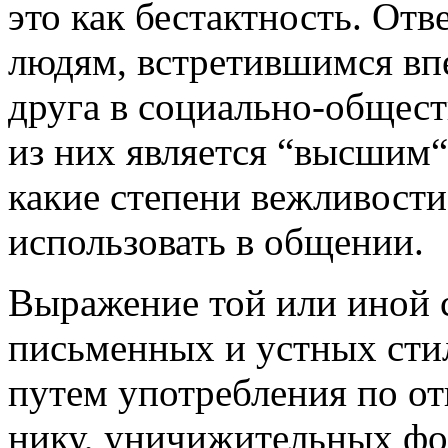
это как бестакт­ность. От
лю­дям, встретив­шимся впе
друга в соци­ально-общест
из них является “высшим“
какие сте­пени веж­ливост
использовать в обще­нии.
Выражение той или иной 
письменных и устных сти­
путем употребления по от
нику, уничижитель­ных фо