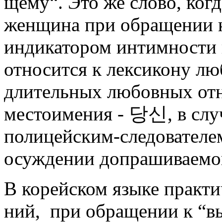
щему“. Это же слово, когд
женщина при обращении к 
индикато­ром интимности и
относится к лексикону лю
длитель­ных любов­ных от
местоимения -
당신
, в сл
полицей­ским-следовате­лем
осуждении допрашивае­мо
В корейском языке практи
ний, при обращении к “в