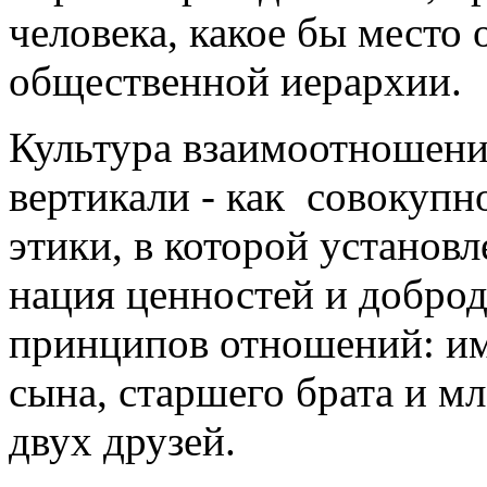
человека, какое бы ме­сто 
общественной ие­рархии.
Культура взаимоотношений
вер­тикали - как совокуп­
этики, в которой установ
нация ценностей и доброде
принципов отноше­ний: им
сына, старшего брата и м
двух дру­зей.