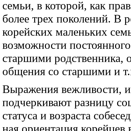
семьи, в которой, как пр
более трех поколений. В р
корей­ских маленьких сем
возможно­сти постоянног
старшими родствен­ника, 
об­щения со стар­шими и т.
Выражения вежливости, и
подчеркивают раз­ницу соц
статуса и возраста собесед
ная ориента­ция корей­це